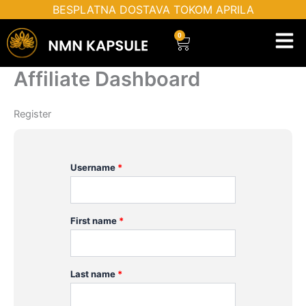
Пређи
BESPLATNA DOSTAVA TOKOM APRILA
на
0
Cart
садржај
Affiliate Dashboard
Register
Username
*
First name
*
Last name
*