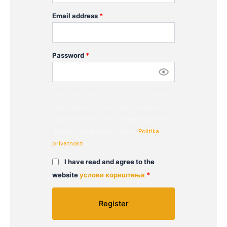
Email address
*
Password
*
Vaši lični podaci će se koristiti za podršku
vašem iskustvu na ovoj veb lokaciji, za
upravljanje pristupom vašem nalogu i za
druge svrhe opisane u našem
Politika
privatnosti
.
I have read and agree to the
website
услови кориштења
*