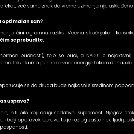
 efekat, već samo znak da vreme uzimanja nije usklađeno 
za optimalan san?
manja čini ogromnu razliku. Većina stručnjaka i korisni
 čim se probudite.
hormon budnosti), telo se budi, a NAD+ je najaktivniji
 telu da ima pun rezervoar energije tokom dana, ali i da
preporučuje se da druga bude najkasnije sredinom popodn
nas uspava?
n, niti bilo koji drugi sedativni suplement. Njegov efe
 i bolji oporavak. Upravo to je razlog zašto neki ljudi posl
e pospanosti.