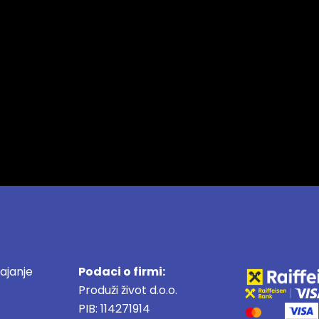
ajanje
Podaci o firmi:
Produži život d.o.o.
PIB: 114271914