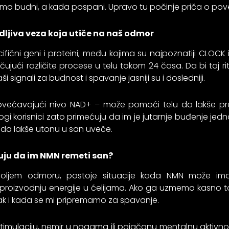
 smo budni, a kada pospani. Upravo tu počinje priča o pov
idljiva veza koja utiče na naš odmor
ecifični geni i proteini, među kojima su najpoznatiji CLOC
ljučujući različite procese u telu tokom 24 časa. Da bi taj
signali za budnost i spavanje jasniji su i dosledniji.
povećavajući nivo NAD+ – može pomoći telu da lakše p
ogi korisnici zato primećuju da im je jutarnje buđenje je
 i da lakše utonu u san uveče.
juju da im NMN remeti san?
oljem odmoru, postoje situacije kada NMN može imat
roizvodnju energije u ćelijama. Ako ga uzmemo kasno 
 čak i kada se mi pripremamo za spavanje.
 stimulaciju, nemir u nogama ili pojačanu mentalnu aktivn