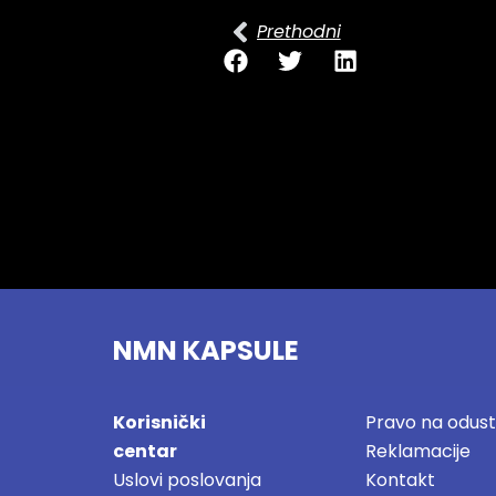
Prethodni
NMN KAPSULE
Korisnički
Pravo na odust
centar
Reklamacije
Uslovi poslovanja
Kontakt