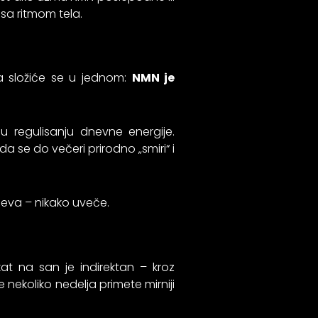
sa ritmom tela.
ka složiće se u jednom:
NMN je
 u regulisanju dnevne energije.
 se do večeri prirodno „smiri“ i
eva – nikako uveče.
kat na san je indirektan – kroz
e nekoliko nedelja primete mirniji