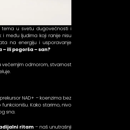
a tema u svetu dugovečnosti i
i među ljudima koji ranije nisu
ta na energiju i usporavanje
 – ili pogorša – san?
sa večernjim odmorom, stvarnost
luje.
n prekursor NAD+ – koenzima bez
 funkcionišu. Kako starimo, nivo
og sna.
adijalni ritam
– naš unutrašnji