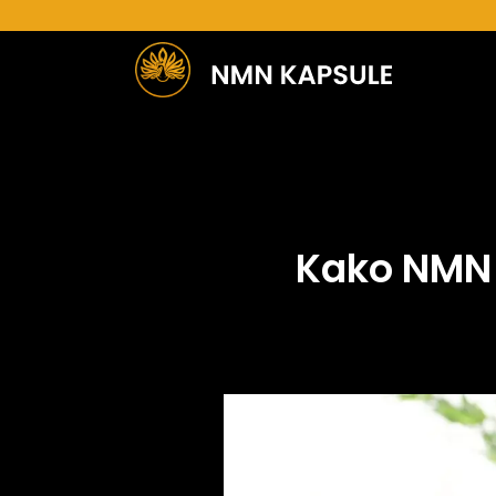
Пређи
на
садржај
Kako NMN 