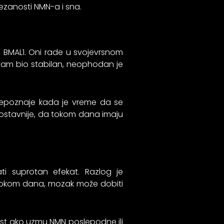
ezanosti NMN-a i sna.
K i BMAL1. Oni rade u svojevrsnom
 ritam bio stabilan, neophodan je
repoznaje kada je vreme da se
dnostavnije, da tokom dana imaju
i suprotan efekat. Razlog je
tokom dana, mozak može dobiti
ost ako uzmu NMN poslepodne ili