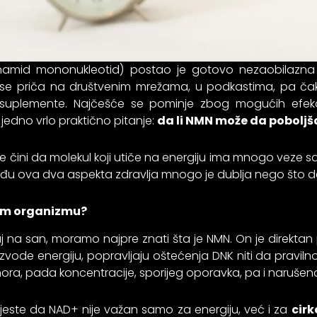
inamid mononukleotid) postao je gotovo nezaobilazn
 se priča na društvenim mrežama, u podkastima, pa čak 
suplemente. Najčešće se pominje zbog mogućih efeka
i jedno vrlo praktično pitanje:
da li NMN može da poboljša
e čini da molekul koji utiče na energiju ima mnogo veze 
među ova dva aspekta zdravlja mnogo je dublja nego što de
em organizmu?
j na san, moramo najpre znati šta je NMN. On je direkta
izvode energiju, popravljaju oštećenja DNK niti da pravilno
a, pada koncentracije, sporijeg oporavka, pa i narušen
jeste da NAD+ nije važan samo za energiju, već i za
cirk