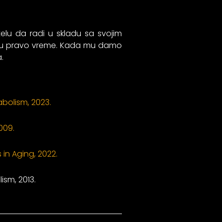
lu da radi u skladu sa svojim
ima u pravo vreme. Kada mu damo
.
bolism, 2023.
009.
 in Aging, 2022.
ism, 2013.
Следећи