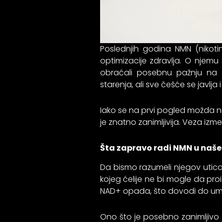
Poslednjih godina NMN (nikot
optimizacije zdravlja. O njemu
obraćali posebnu pažnju na 
starenja, ali sve češće se javlja 
Iako se na prvi pogled možda n
je znatno zanimljivija. Veza iz
Šta zapravo radi NMN u naš
Da bismo razumeli njegov utica
kojeg ćelije ne bi mogle da pro
NAD+ opada, što dovodi do umor
Ono što je posebno zanimljivo 