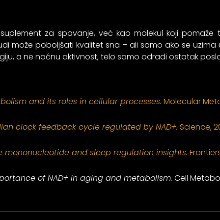
suplement za spavanje, već kao molekul koji pomaže te
judi može poboljšati kvalitet sna – ali samo ako se uz
ju, a ne noćnu aktivnost, telo samo odradi ostatak posla
lism and its roles in cellular processes.
Molecular Meta
ian clock feedback cycle regulated by NAD+.
Science, 2
 mononucleotide and sleep regulation insights.
Frontiers
portance of NAD+ in aging and metabolism.
Cell Metabol