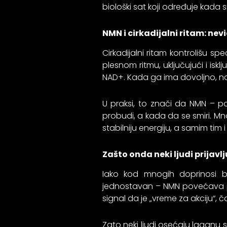
biološki sat koji određuje kada
NMN i cirkadijalni ritam: nev
Cirkadijalni ritam kontrolišu sp
plesnom ritmu, uključujući i isk
NAD+. Kada ga ima dovoljno, naši 
U praksi, to znači da NMN – 
probudi, a kada da se smiri. Mn
stabilniju energiju, a samim tim
Zašto onda neki ljudi prijavl
Iako kod mnogih doprinosi b
jednostavan – NMN povećava p
signal da je „vreme za akciju“,
Zato neki ljudi osećaju laganu