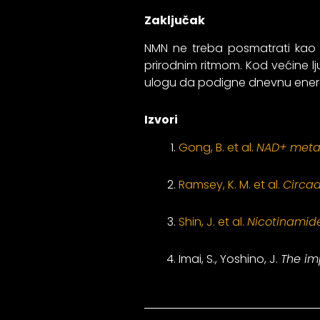
Zaključak
NMN ne treba posmatrati kao 
prirodnim ritmom. Kod većine l
ulogu da podigne dnevnu energi
Izvori
Gong, B. et al.
NAD+ metabo
Ramsey, K. M. et al.
Circad
Shin, J. et al.
Nicotinamide
Imai, S., Yoshino, J.
The im
Prev