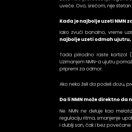
uveče. Ovo, srećom, nije štetan
Kada je najbolje uzeti NMN 
Iako zvuči banalno, vreme uzi
najbolje uzeti odmah ujutru,
Tada prirodno raste kortizol (
Uzimanjem NMN-a ujutru pomažemo
pripremi za odmor.
Ako neko želi da podeli dozu, 
Da li NMN može direktno da 
Ne. NMN ne deluje kao melatoni
regulaciju ritma, smanjenje upala
i dublji san, čak i bez povećan