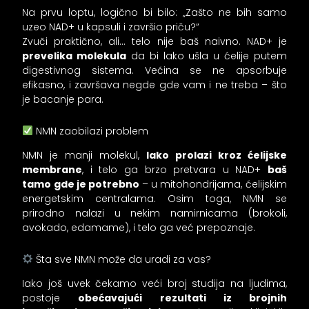
Na prvu loptu, logično bi bilo: „Zašto ne bih samo
uzeo NAD+ u kapsuli i završio priču?“
Zvuči praktično, ali… telo nije baš naivno. NAD+ je
prevelika molekula
da bi lako ušla u ćelije putem
digestivnog sistema. Većina se ne apsorbuje
efikasno, i završava negde gde vam i ne treba – što
je bacanje para.
NMN zaobilazi problem
NMN je manji molekul,
lako prolazi kroz ćelijske
membrane
, i telo ga brzo pretvara u NAD+
baš
tamo gde je potrebno
– u mitohondrijama, ćelijskim
energetskim centralama. Osim toga, NMN se
prirodno nalazi u nekim namirnicama (brokoli,
avokado, edamame), i telo ga već prepoznaje.
Šta sve NMN može da uradi za vas?
Iako još uvek čekamo veći broj studija na ljudima,
postoje
obećavajući rezultati iz brojnih