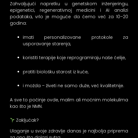
Zahvaljujući napretku u genetskom inženjeringu,
epigenetici, regenerativnoj medicini i AI analizi
podataka, vrlo je moguće da ćemo već za 10–20
godina:
imati personalizovane protokole za
usporavanje starenja,
koristiti terapije koje reprogramiraju naše ćelije,
pratiti biološku starost iz kuće,
i možda – živeti ne samo duže, već kvalitetnije.
A sve to počinje ovde, malim ali moćnim molekulima
kao što je NMN.
Zaključak?
Ulaganje u svoje zdravlje danas je najbolja priprema
za ono što dolazi sutra.