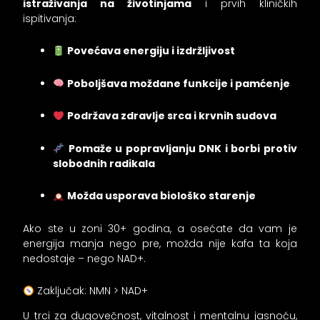
istraživanja na životinjama
i prvih kliničkih
ispitivanja:
Povećava energiju i izdržljivost
Poboljšava moždane funkcije i pamćenje
Podržava zdravlje srca i krvnih sudova
Pomaže u popravljanju DNK i borbi protiv
slobodnih radikala
Možda usporava biološko starenje
Ako ste u zoni 30+ godina, a osećate da vam je
energija manja nego pre, možda nije kafa ta koja
nedostaje – nego NAD+.
Zaključak: NMN > NAD+
U trci za dugovečnost, vitalnost i mentalnu jasnoću,