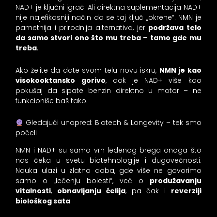
NAD+ je ključni igrač. Ali direktna suplementacija NAD+
nije najefikasniji način da se taj ključ „okrene“. NMN je
pametnija i prirodnija alternativa, jer
podržava telo
da samo stvori ono što mu treba – tamo gde mu
treba
.
Ako želite da date svom telu novu iskru,
NMN je kao
visokooktansko gorivo
, dok je NAD+ više kao
pokušaj da sipate benzin direktno u motor – ne
funkcioniše baš tako.
Gledajući unapred: Biotech & Longevity – tek smo
počeli
NMN i NAD+ su samo vrh ledenog brega onoga što
nas čeka u svetu biotehnologije i dugovečnosti.
Nauka ulazi u zlatno doba, gde više ne govorimo
samo o „lečenju bolesti“, već o
produžavanju
vitalnosti
,
obnavljanju ćelija
, pa čak i
reverziji
biološkog sata
.