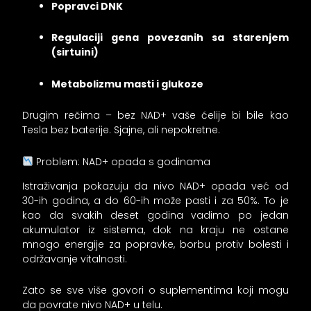
Popravci DNK
Regulaciji gena povezanih sa starenjem
(sirtuini)
Metabolizmu masti i glukoze
Drugim rečima – bez NAD+ vaše ćelije bi bile kao
Tesla bez baterije. Sjajne, ali nepokretne.
Problem: NAD+ opada s godinama
Istraživanja pokazuju da nivo NAD+ opada već od
30-ih godina, a do 60-ih može pasti i za 50%. To je
kao da svakih deset godina vadimo po jedan
akumulator iz sistema, dok na kraju ne ostane
mnogo energije za popravke, borbu protiv bolesti i
održavanje vitalnosti.
Zato se sve više govori o suplementima koji mogu
da povrate nivo NAD+ u telu.