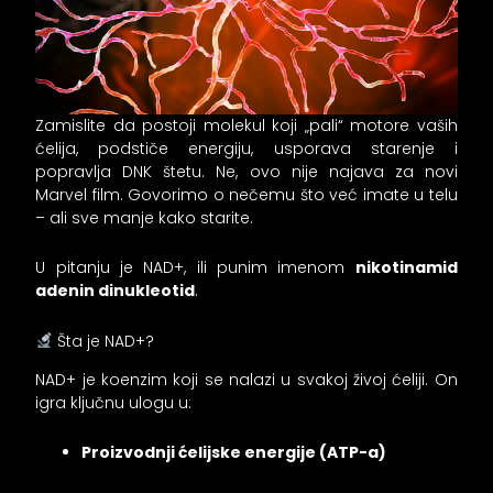
Zamislite da postoji molekul koji „pali“ motore vaših
ćelija, podstiče energiju, usporava starenje i
popravlja DNK štetu. Ne, ovo nije najava za novi
Marvel film. Govorimo o nečemu što već imate u telu
– ali sve manje kako starite.
U pitanju je NAD+, ili punim imenom
nikotinamid
adenin dinukleotid
.
Šta je NAD+?
NAD+ je koenzim koji se nalazi u svakoj živoj ćeliji. On
igra ključnu ulogu u:
Proizvodnji ćelijske energije (ATP-a)