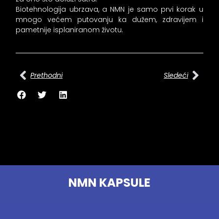
Biotehnologija ubrzava, a NMN je samo prvi korak u
mnogo većem putovanju ka dužem, zdravijem i
pametnije isplaniranom životu.
Prev
Сле
Prethodni
Sledeći
NMN KAPSULE