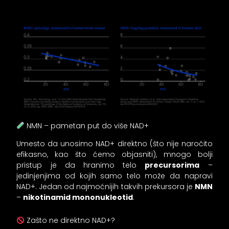
NMN – pametan put do više NAD+
Umesto da unosimo NAD+ direktno (što nije naročito
efikasno, kao što ćemo objasniti), mnogo bolji
pristup je da hranimo telo
precursorima
–
jedinjenjima od kojih samo telo može da napravi
NAD+. Jedan od najmoćnijih takvih prekursora je
NMN
–
nikotinamid mononukleotid
.
Zašto ne direktno NAD+?