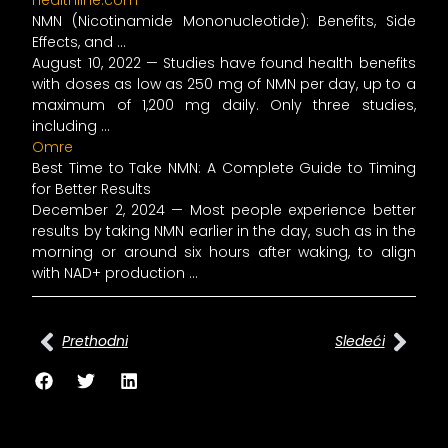
healthline.com
NMN (Nicotinamide Mononucleotide): Benefits, Side
Effects, and …
August 10, 2022 — Studies have found health benefits
with doses as low as 250 mg of NMN per day, up to a
maximum of 1,200 mg daily. Only three studies,
including …
Omre
Best Time to Take NMN: A Complete Guide to Timing
for Better Results
December 2, 2024 — Most people experience better
results by taking NMN earlier in the day, such as in the
morning or around six hours after waking, to align
with NAD+ production …
Prev
Сле
Prethodni
Sledeći