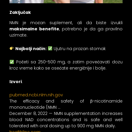
Zaključak
NMN je moćan suplement, ali da biste izvukli
maksimalne benefite
, potrebno je da ga pravilno
uzimate.
Najbolji način:
Ujutru na prazan stomak
Početi sa 250-500 mg, a zatim povećavati dozu
kroz vreme kako se osećate energičnije i bolje.
Izvori
:
pubmed.ncbi.nlm.nih.gov
The efficacy and safety of β-nicotinamide
mononucleotide (NMN …
December 8, 2022 — NMN supplementation increases
blood NAD concentrations and is safe and well
tolerated with oral dosing up to 900 mg NMN daily.