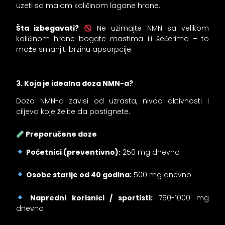
uzeti sa malom količinom lagane hrane.
Šta izbegavati?
Ne uzimajte NMN sa velikom
količinom hrane bogate mastima ili šećerima – to
može smanjiti brzinu apsorpcije.
3. Koja je idealna doza NMN-a?
Doza NMN-a zavisi od uzrasta, nivoa aktivnosti i
ciljeva koje želite da postignete.
Preporučene doze
Početnici (preventivno):
250 mg dnevno
Osobe starije od 40 godina:
500 mg dnevno
Napredni korisnici / sportisti:
750-1000 mg
dnevno