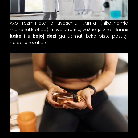
Ako razmišljate o uvođenju NMN-a (nikotinamid
mononukleotida) u svoju rutinu, važno je znati
kada
,
kako
i
u kojoj dozi
ga uzimati kako biste postigli
najbolje rezultate.