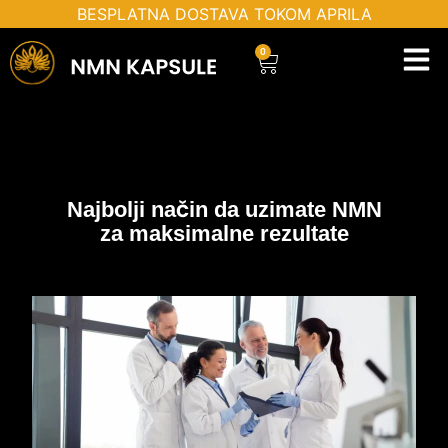
Пређи
BESPLATNA DOSTAVA TOKOM APRILA
на
0
Cart
садржај
Najbolji način da uzimate NMN
za maksimalne rezultate