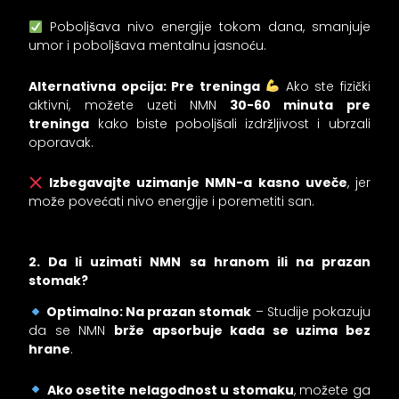
Poboljšava nivo energije tokom dana, smanjuje
umor i poboljšava mentalnu jasnoću.
Alternativna opcija: Pre treninga
Ako ste fizički
aktivni, možete uzeti NMN
30-60 minuta pre
treninga
kako biste poboljšali izdržljivost i ubrzali
oporavak.
Izbegavajte uzimanje NMN-a kasno uveče
, jer
može povećati nivo energije i poremetiti san.
2. Da li uzimati NMN sa hranom ili na prazan
stomak?
Optimalno: Na prazan stomak
– Studije pokazuju
da se NMN
brže apsorbuje kada se uzima bez
hrane
.
Ako osetite nelagodnost u stomaku
, možete ga