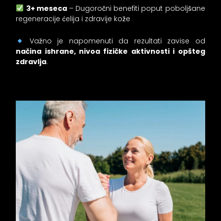
3+ meseca
– Dugoročni benefiti poput poboljšane
regeneracije ćelija i zdravije kože
Važno je napomenuti da rezultati zavise od
načina ishrane, nivoa fizičke aktivnosti i opšteg
zdravlja
.