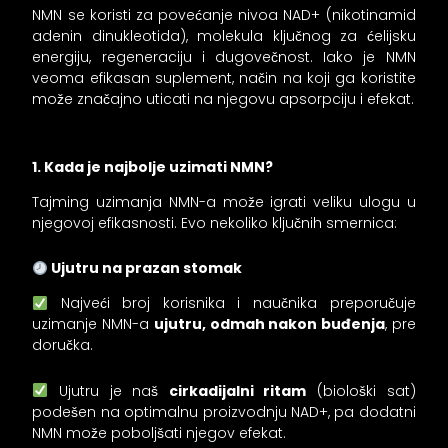
NMN se koristi za povećanje nivoa NAD+ (nikotinamid
adenin dinukleotida), molekula ključnog za ćelijsku
energiju, regeneraciju i dugovečnost. Iako je NMN
veoma efikasan suplement, način na koji ga koristite
može značajno uticati na njegovu apsorpciju i efekat.
1. Kada je najbolje uzimati NMN?
Tajming uzimanja NMN-a može igrati veliku ulogu u
njegovoj efikasnosti. Evo nekoliko ključnih smernica:
Ujutru na prazan stomak
Najveći broj korisnika i naučnika preporučuje
uzimanje NMN-a
ujutru, odmah nakon buđenja
, pre
doručka.
Ujutru je naš
cirkadijalni ritam
(biološki sat)
podešen na optimalnu proizvodnju NAD+, pa dodatni
NMN može poboljšati njegov efekat.