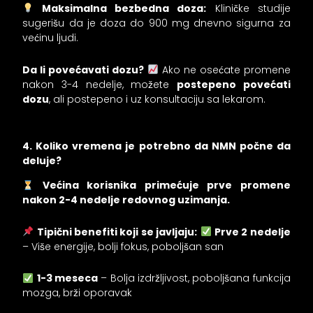
Maksimalna bezbedna doza:
Kliničke studije
sugerišu da je doza do 900 mg dnevno sigurna za
većinu ljudi.
Da li povećavati dozu?
Ako ne osećate promene
nakon 3-4 nedelje, možete
postepeno povećati
dozu
, ali postepeno i uz konsultaciju sa lekarom.
4. Koliko vremena je potrebno da NMN počne da
deluje?
Većina korisnika primećuje prve promene
nakon 2-4 nedelje redovnog uzimanja.
Tipični benefiti koji se javljaju:
Prve 2 nedelje
– Više energije, bolji fokus, poboljšan san
1-3 meseca
– Bolja izdržljivost, poboljšana funkcija
mozga, brži oporavak