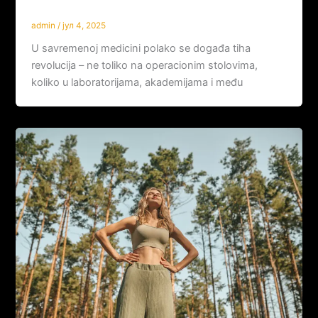
bolesti!
admin
/
јул 4, 2025
U savremenoj medicini polako se događa tiha
revolucija – ne toliko na operacionim stolovima,
koliko u laboratorijama, akademijama i među