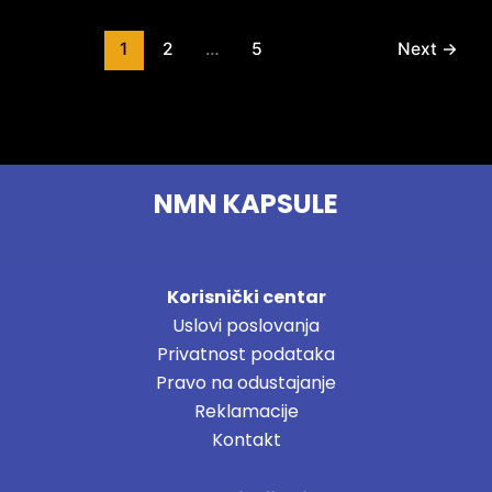
1
2
…
5
Next
→
NMN KAPSULE
Korisnički centar
Uslovi poslovanja
Privatnost podataka
Pravo na odustajanje
Reklamacije
Kontakt