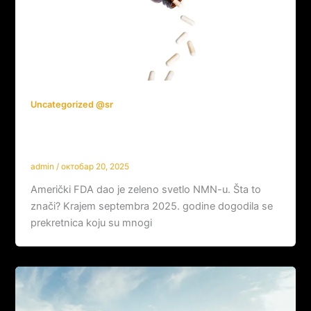
Uncategorized @sr
FDA zvanično priznala NMN: nova era za
longevity industriju!
admin
/
октобар 20, 2025
Američki FDA dao je zeleno svetlo NMN-u. Šta to
znači? Krajem septembra 2025. godine dogodila se
prekretnica koju su mnogi