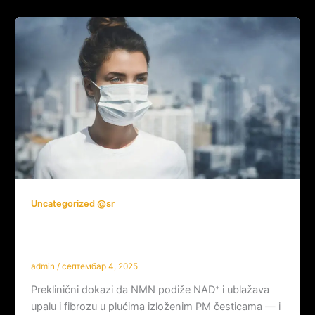
Uncategorized @sr
NMN i zagađenje vazduha: može li NAD⁺
odbraniti pluća?
admin
/
септембар 4, 2025
Preklinični dokazi da NMN podiže NAD⁺ i ublažava
upalu i fibrozu u plućima izloženim PM česticama — i