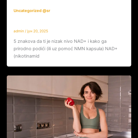
Uncategorized @sr
5 znakova da vam je nizak nivo NAD +
admin
/
јун 20, 2025
5 znakova da ti je nizak nivo NAD+ i kako ga
prirodno podići (ili uz pomoć NMN kapsula) NAD+
(nikotinamid