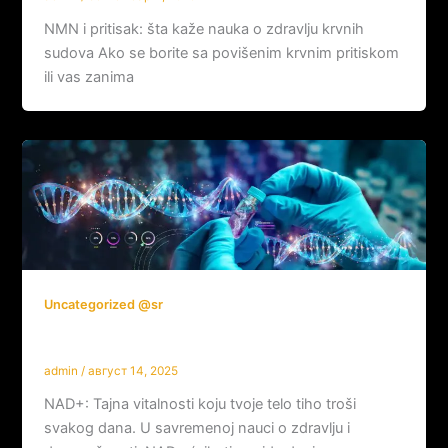
NMN i pritisak: šta kaže nauka o zdravlju krvnih
sudova Ako se borite sa povišenim krvnim pritiskom
ili vas zanima
Uncategorized @sr
Šta je NAD+ i kako utiče na organizam?
admin
/
август 14, 2025
NAD+: Tajna vitalnosti koju tvoje telo tiho troši
svakog dana. U savremenoj nauci o zdravlju i