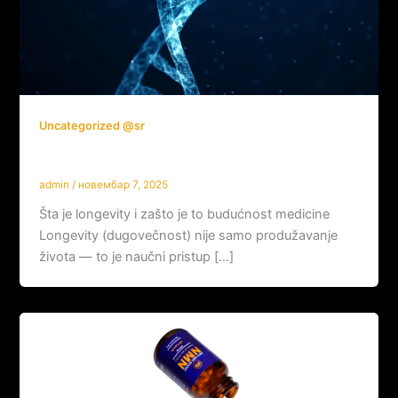
Uncategorized @sr
Šta je longevity: Nova era medicine
admin
/
новембар 7, 2025
Šta je longevity i zašto je to budućnost medicine
Longevity (dugovečnost) nije samo produžavanje
života — to je naučni pristup […]