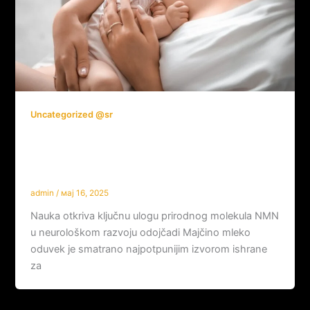
Uncategorized @sr
Tajna majčinog mleka: Kako NMN
podržava razvoj bebine inteligencije i
imuniteta
admin
/
мај 16, 2025
Nauka otkriva ključnu ulogu prirodnog molekula NMN
u neurološkom razvoju odojčadi Majčino mleko
oduvek je smatrano najpotpunijim izvorom ishrane
za