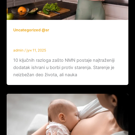
Uncategorized @sr
10 stvari o NMN koje niste znali
admin
/
јун 11, 2025
10 ključnih razloga zašto NMN postaje najtraženiji
dodatak ishrani u borbi protiv starenja. Starenje je
neizbežan deo života, ali nauka