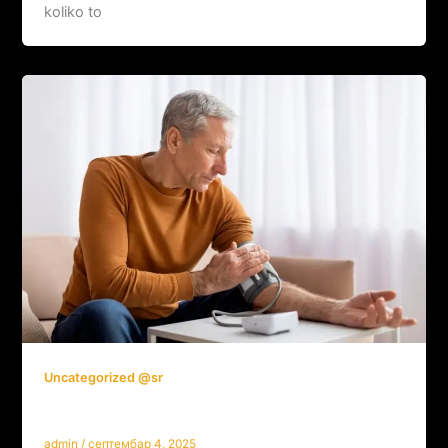
koliko to
Uncategorized @sr
Kako utiče NMN na krvni pritisak?
admin
/
септембар 4, 2025