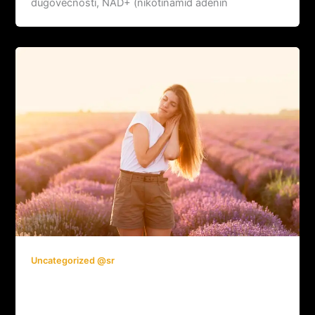
dugovečnosti, NAD+ (nikotinamid adenin
Uncategorized @sr
Nemci predlažu: Nova paradigma
zdravlja – Lečimo starenje, a ne samo