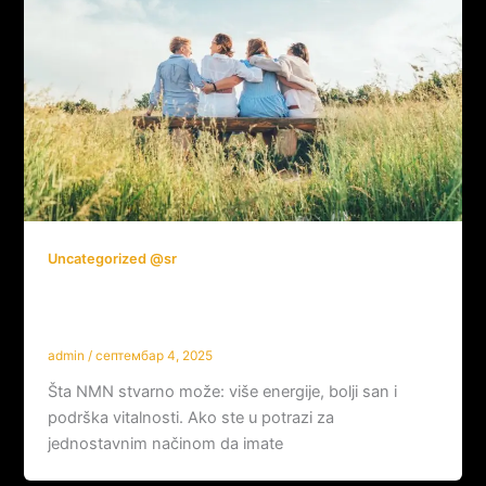
Uncategorized @sr
5 razloga zašto sve više ljudi bira NMN
— i šta realno možete da očekujete
admin
/
септембар 4, 2025
Šta NMN stvarno može: više energije, bolji san i
podrška vitalnosti. Ako ste u potrazi za
jednostavnim načinom da imate