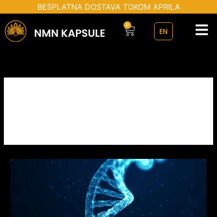
Пређи
BESPLATNA DOSTAVA TOKOM APRILA
на
0
Cart
садржај
EN
Uncategorized @sr